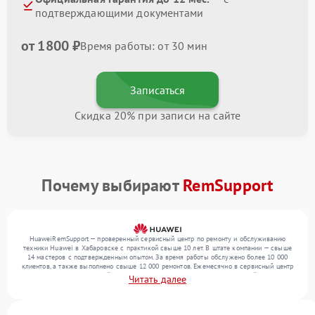
подтверждающими документами
от 1800 ₽
Время работы: от 30 мин
Записаться
Скидка 20% при записи на сайте
Почему выбирают
RemSupport
HuaweiRemSupport — проверенный сервисный центр по ремонту и обслуживанию
техники Huawei в Хабаровске с практикой свыше 10 лет. В штате компании — свыше
14 мастеров с подтвержденным опытом. За время работы обслужено более 10 000
клиентов, а также выполнено свыше 12 000 ремонтов. Ежемесячно в сервисный центр
поступает более 300 устройств, включая , , . Мы устраняем поломки любой сложности
Читать далее
и предлагаем стабильный уровень сервиса благодаря отлаженным процессам
ремонта.