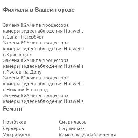
Филиалы в Вашем городе
Замена BGA чипа процессора
камеры видеонаблюдения Huawei в
г.
Санкт-Петербург
Замена BGA чипа процессора
камеры видеонаблюдения Huawei в
г.
Краснодар
Замена BGA чипа процессора
камеры видеонаблюдения Huawei в
г.
Ростов-на-Дону
Замена BGA чипа процессора
камеры видеонаблюдения Huawei в
г.
Нижний Новгород
Замена BGA чипа процессора
камеры видеонаблюдения Huawei в
г.
Новосибирск
Ремонт
Замена BGA чипа процессора
камеры видеонаблюдения Huawei в
Ноутбуков
Смарт-часов
г.
Екатеринбург
Серверов
Наушников
Замена BGA чипа процессора
Ультрабуков
Камер видеонаблюдения
камеры видеонаблюдения Huawei в