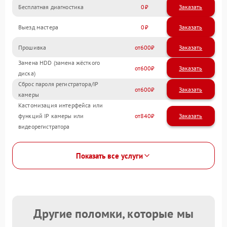
Бесплатная диагностика
0
Заказать
Выезд мастера
0
Заказать
Прошивка
600
Замена HDD (замена жёсткого
600
диска)
Сброс пароля регистратора/IP
600
камеры
Кастомизация интерфейса или
функций IP камеры или
840
видеорегистратора
Показать все услуги
Другие поломки, которые мы