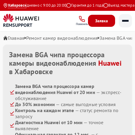
Яндекс
Хабаровск
Ежедневно с 9:00 до 20:00
Гарантия до 1 года
Выезд мастера бе
Заявка
REMSUPPORT
Позвонить
Главная
Ремонт камер видеонаблюдения
Замена BGA чип
Замена BGA чипа процессора
камеры видеонаблюдения
Huawei
в Хабаровске
Замена BGA чипа процессора камер
видеонаблюдения Huawei от 20 мин
— экспресс-
обслуживание
До 30% экономии
— самые выгодные условия
Контроль на каждом этапе
— статус ремонта по
запросу
Диагностика Huawei от 10 мин
— точное
выявление
Официальная гарантия до 12 мес.
— с