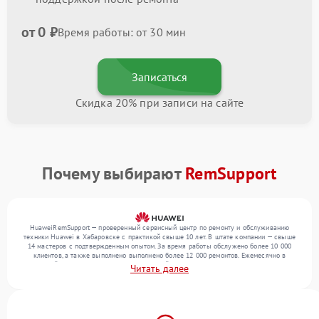
от 0 ₽
Время работы: от 30 мин
Записаться
Скидка 20% при записи на сайте
Почему выбирают
RemSupport
HuaweiRemSupport — проверенный сервисный центр по ремонту и обслуживанию
техники Huawei в Хабаровске с практикой свыше 10 лет. В штате компании — свыше
14 мастеров с подтвержденным опытом. За время работы обслужено более 10 000
клиентов, а также выполнено выполнено более 12 000 ремонтов. Ежемесячно в
сервисный центр поступает более 300 устройств, включая , , . Мы устраняем поломки
Читать далее
любой сложности и предлагаем стабильный уровень сервиса благодаря опыту
команды.