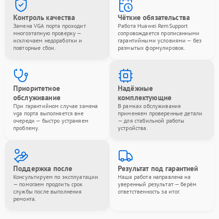
Контроль качества
Чёткие обязательства
Замена VGA порта проходит
Работа Huawei RemSupport
многоэтапную проверку —
сопровождается прописанными
исключаем недоработки и
гарантийными условиями — без
повторные сбои.
размытых формулировок.
Приоритетное
Надёжные
обслуживание
комплектующие
При гарантийном случае замена
В рамках обслуживания
vga порта выполняется вне
применяем проверенные детали
очереди — быстро устраняем
— для стабильной работы
проблему.
устройства.
Поддержка после
Результат под гарантией
Консультируем по эксплуатации
Наша работа направлена на
— помогаем продлить срок
уверенный результат — берём
службы после выполнения
ответственность за итог.
ремонта.