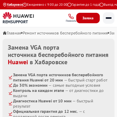
.9 на Яндекс
Хабаровск
Ежедневно с 9:00 до 20:00
Гарантия до 1 года
Выезд маст
Заявка
REMSUPPORT
Позвонить
Главная
Ремонт источников бесперебойного питания
Зам
Замена VGA порта
источника бесперебойного питания
Huawei
в Хабаровске
Замена VGA порта источников бесперебойного
питания Huawei от 20 мин
— быстрый старт работ
До 30% экономии
— самые выгодные условия
Контроль на каждом этапе
— от диагностики до
выдачи
Диагностика Huawei от 10 мин
— быстрый
результат
Официальная гарантия до 12 мес.
— с
поддержкой после ремонта