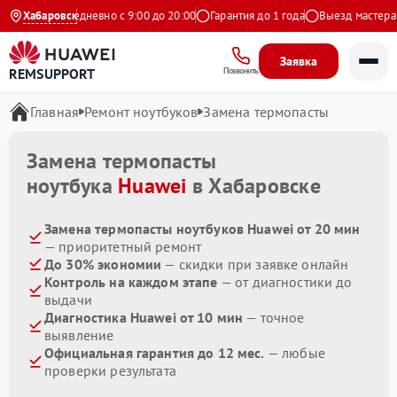
Яндекс
Хабаровск
Ежедневно с 9:00 до 20:00
Гарантия до 1 года
Выезд мастера б
Заявка
REMSUPPORT
Позвонить
Главная
Ремонт ноутбуков
Замена термопасты
Замена термопасты
ноутбука
Huawei
в Хабаровске
Замена термопасты ноутбуков Huawei от 20 мин
— приоритетный ремонт
До 30% экономии
— скидки при заявке онлайн
Контроль на каждом этапе
— от диагностики до
выдачи
Диагностика Huawei от 10 мин
— точное
выявление
Официальная гарантия до 12 мес.
— любые
проверки результата