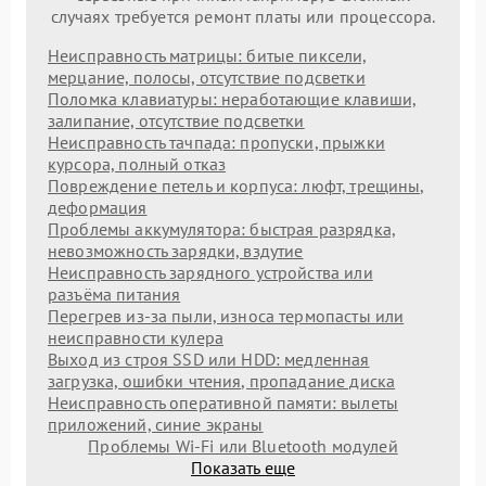
случаях требуется ремонт платы или процессора.
Неисправность матрицы: битые пиксели,
мерцание, полосы, отсутствие подсветки
Поломка клавиатуры: неработающие клавиши,
залипание, отсутствие подсветки
Неисправность тачпада: пропуски, прыжки
курсора, полный отказ
Повреждение петель и корпуса: люфт, трещины,
деформация
Проблемы аккумулятора: быстрая разрядка,
невозможность зарядки, вздутие
Неисправность зарядного устройства или
разъёма питания
Перегрев из‑за пыли, износа термопасты или
неисправности кулера
Выход из строя SSD или HDD: медленная
загрузка, ошибки чтения, пропадание диска
Неисправность оперативной памяти: вылеты
приложений, синие экраны
Проблемы Wi‑Fi или Bluetooth модулей
Показать еще