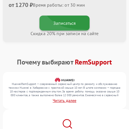
от 1270 ₽
Время работы: от 30 мин
Записаться
Скидка 20% при записи на сайте
Почему выбирают
RemSupport
HuaweiRemSupport — современный сервисный центр по ремонту и обслуживанию
техники Huawei в Хабаровске с практикой свыше 10 лет. В штате компании — порядка
18 мастеров с подтвержденным опытом. За время работы помощь оказана свыше 10
000 клиентов, а также выполнено более 12 000 ремонтов. Ежемесячно в сервисный
центр поступает свыше 300 единиц техники, включая , , . Мы выполняем ремонт
Читать далее
различного уровня сложности и предлагаем стабильный уровень сервиса благодаря
квалификации мастеров.