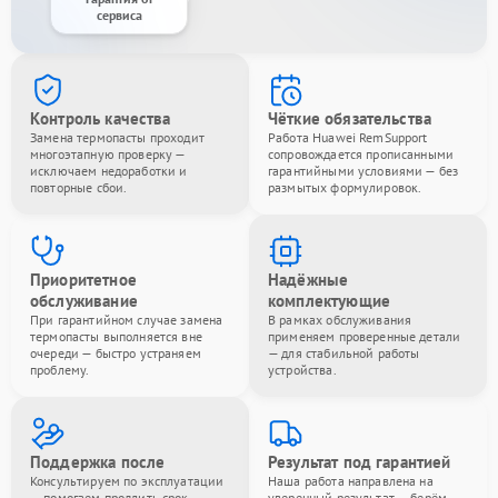
сервиса
Контроль качества
Чёткие обязательства
Замена термопасты проходит
Работа Huawei RemSupport
многоэтапную проверку —
сопровождается прописанными
исключаем недоработки и
гарантийными условиями — без
повторные сбои.
размытых формулировок.
Приоритетное
Надёжные
обслуживание
комплектующие
При гарантийном случае замена
В рамках обслуживания
термопасты выполняется вне
применяем проверенные детали
очереди — быстро устраняем
— для стабильной работы
проблему.
устройства.
Поддержка после
Результат под гарантией
Консультируем по эксплуатации
Наша работа направлена на
— помогаем продлить срок
уверенный результат — берём