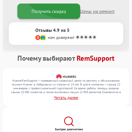
Получить скидку
Цены на ремонт
Отзывы 4.9 из 5
нам доверяют 🌟🌟🌟🌟🌟
Почему выбирают
RemSupport
HuaweiRemSupport — проверенный сервисный центр по ремонту и обслуживанию
техники Huawei в Хабаровске со стажем от 10 лет. В штате компании — свыше 22
инженеров с профессиональной подготовкой. За время работы помощь оказана
свыше 10 000 клиентов, а также выполнено свыше 12 000 ремонтов. Ежемесячно в
сервисный центр поступает более 300 обращений, включая , , . Мы выполняем ремонт
Читать далее
различного уровня сложности и поддерживаем высокий стандарт качества благодаря
использованию современного оборудования.
Быстрая диагностика