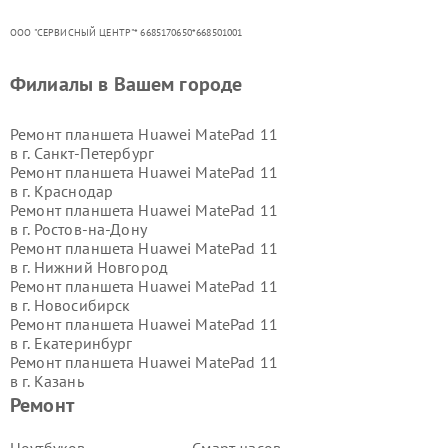
ООО "СЕРВИСНЫЙ ЦЕНТР"* 6685170650*668501001
Филиалы в Вашем городе
Ремонт планшета Huawei MatePad 11
в г.
Санкт-Петербург
Ремонт планшета Huawei MatePad 11
в г.
Краснодар
Ремонт планшета Huawei MatePad 11
в г.
Ростов-на-Дону
Ремонт планшета Huawei MatePad 11
в г.
Нижний Новгород
Ремонт планшета Huawei MatePad 11
в г.
Новосибирск
Ремонт планшета Huawei MatePad 11
в г.
Екатеринбург
Ремонт планшета Huawei MatePad 11
в г.
Казань
Ремонт планшета Huawei MatePad 11
Ремонт
в г.
Воронеж
Ремонт планшета Huawei MatePad 11
Ноутбуков
Смарт-часов