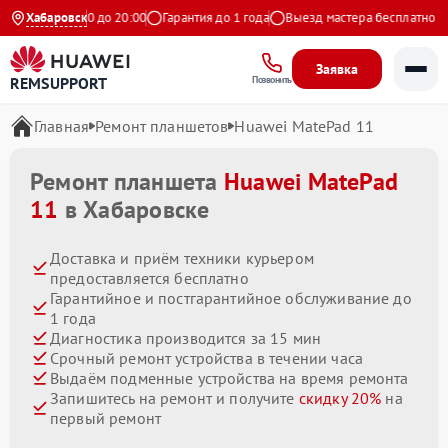
евно с 9:00 до 20:00
Хабаровск
Гарантия до 1 года
Выезд мастера бесплатно
Заявка
REMSUPPORT
Позвонить
Главная
Ремонт планшетов
Huawei MatePad 11
Ремонт планшета
Huawei MatePad
11
в Хабаровске
Доставка и приём техники курьером
предоставляется бесплатно
Гарантийное и постгарантийное обслуживание до
1 года
Диагностика производится за 15 мин
Срочный ремонт устройства в течении часа
Выдаём подменные устройства на время ремонта
Запишитесь на ремонт и получите
скидку 20%
на
первый ремонт