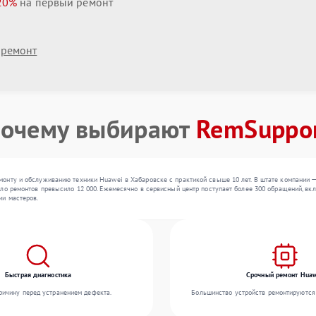
20%
на первый ремонт
 ремонт
очему выбирают
RemSuppo
онту и обслуживанию техники Huawei в Хабаровске с практикой свыше 10 лет. В штате компании 
ло ремонтов превысило 12 000. Ежемесячно в сервисный центр поступает более 300 обращений, вклю
ии мастеров.
Быстрая диагностика
Срочный ремонт Huaw
ичину перед устранением дефекта.
Большинство устройств ремонтируются 