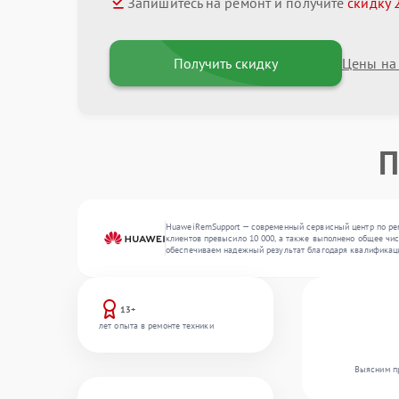
Запишитесь на ремонт и получите
скидку 
Получить скидку
Цены на
П
HuaweiRemSupport — современный сервисный центр по рем
клиентов превысило 10 000, а также выполнено общее чис
обеспечиваем надежный результат благодаря квалификац
13+
лет опыта в ремонте техники
Выясним пр