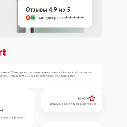
Отзывы 4.9 из 5
нам доверяют 🌟🌟🌟🌟🌟
rt
— свыше 22 мастеров с подтвержденным опытом. За время работы число
чая , , . Мы работаем с широким спектром неисправностей и
50 000+
довольных клиентов по всей России
ei
в течении 60 минут.