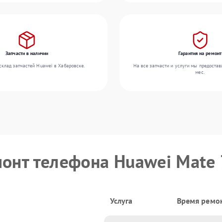
Запчасти в наличии
Гарантия на ремонт
склад запчастей Huawei в Хабаровске.
На все запчасти и услуги мы предостав
мес.
монт телефона Huawei Mate 
Услуга
Время ремо