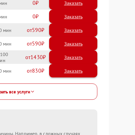
0
Заказать
0
Заказать
590
0
590
0
100
1430
830
0
зать все услуги
ричины. Например, в сложных случаях