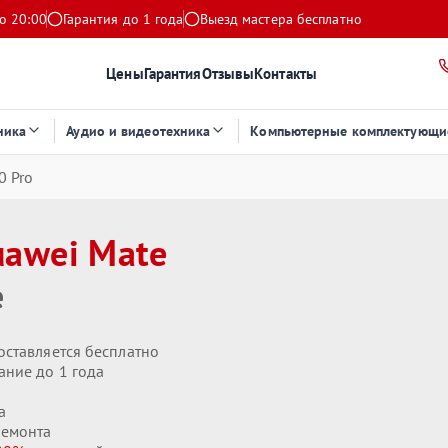
о 20:00
Гарантия до 1 года
Выезд мастера бесплатно
Цены
Гарантия
Отзывы
Контакты
ника
Аудио и видеотехника
Компьютерные комплектующи
0 Pro
uawei Mate
е
оставляется бесплатно
ание до 1 года
а
ремонта