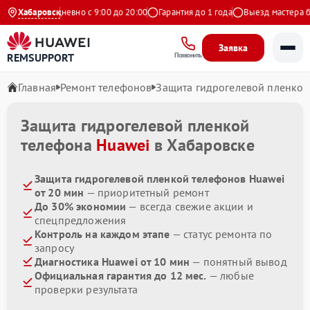
ндекс
Хабаровск
Ежедневно с 9:00 до 20:00
Гарантия до 1 года
Выезд мастера бес
Заявка
REMSUPPORT
Позвонить
Главная
Ремонт телефонов
Защита гидрогелевой пленкой
Защита гидрогелевой пленкой
телефона
Huawei
в Хабаровске
Защита гидрогелевой пленкой телефонов Huawei
от 20 мин
— приоритетный ремонт
До 30% экономии
— всегда свежие акции и
спецпредложения
Контроль на каждом этапе
— статус ремонта по
запросу
Диагностика Huawei от 10 мин
— понятный вывод
Официальная гарантия до 12 мес.
— любые
проверки результата